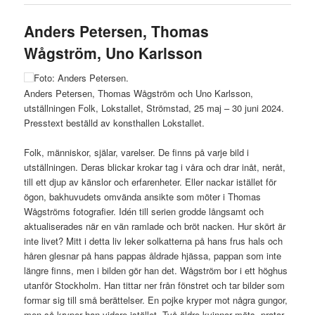
Anders Petersen, Thomas
Wågström, Uno Karlsson
Foto: Anders Petersen.
Anders Petersen, Thomas Wågström och Uno Karlsson,
utställningen Folk, Lokstallet, Strömstad, 25 maj – 30 juni 2024.
Presstext beställd av konsthallen Lokstallet.
Folk, människor, själar, varelser. De finns på varje bild i
utställningen. Deras blickar krokar tag i våra och drar inåt, neråt,
till ett djup av känslor och erfarenheter. Eller nackar istället för
ögon, bakhuvudets omvända ansikte som möter i Thomas
Wågströms fotografier. Idén till serien grodde långsamt och
aktualiserades när en vän ramlade och bröt nacken. Hur skört är
inte livet? Mitt i detta liv leker solkatterna på hans frus hals och
håren glesnar på hans pappas åldrade hjässa, pappan som inte
längre finns, men i bilden gör han det. Wågström bor i ett höghus
utanför Stockholm. Han tittar ner från fönstret och tar bilder som
formar sig till små berättelser. En pojke kryper mot några gungor,
men så kryper han vidare istället. Två äldre kvinnor möts, pratar