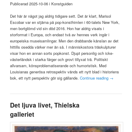
Publicerad 2025-10-06 i Konstguiden
Det här är något jag aldrig tidigare sett. Det är klart, Marisol
Escobar var en stjärna på pop-konsthimlen i 60-talets New York,
men bortglömd vid sin död 2016. Hon har aldrig visats i
storformat i Europa, och endast två av hennes verk ingår i
europeiska museisamlingar. Men den drabbande känslan av det
hittills osedda värker mer än så. I människostora träskulpturer
visar hon en annan sorts popkonst. Djupt personlig och icke-
västerländsk i starka färger och grovt tillyxat trä. Politiskt
allvarsam, könsproblematiserande och humoristisk. Med
Louisianas generösa retrospektiv vänds ett nytt blad i historiens
bok, ett nytt perspektiv gör sig gällande.
Continue reading
→
Det ljuva livet, Thielska
galleriet