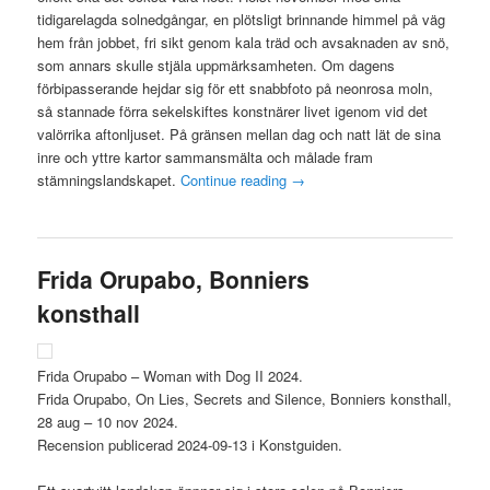
tidigarelagda solnedgångar, en plötsligt brinnande himmel på väg
hem från jobbet, fri sikt genom kala träd och avsaknaden av snö,
som annars skulle stjäla uppmärksamheten. Om dagens
förbipasserande hejdar sig för ett snabbfoto på neonrosa moln,
så stannade förra sekelskiftes konstnärer livet igenom vid det
valörrika aftonljuset. På gränsen mellan dag och natt lät de sina
inre och yttre kartor sammansmälta och målade fram
stämningslandskapet.
Continue reading
→
Frida Orupabo, Bonniers
konsthall
Frida Orupabo – Woman with Dog II 2024.
Frida Orupabo, On Lies, Secrets and Silence, Bonniers konsthall,
28 aug – 10 nov 2024.
Recension publicerad 2024-09-13 i Konstguiden.