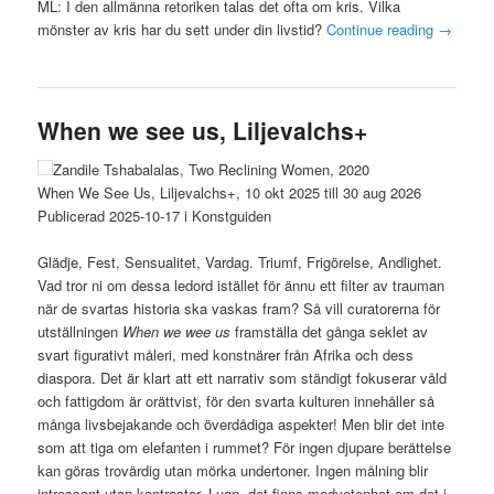
ML: I den allmänna retoriken talas det ofta om kris. Vilka
mönster av kris har du sett under din livstid?
Continue reading
→
When we see us, Liljevalchs+
Zandile Tshabalalas, Two Reclining Women, 2020
When We See Us, Liljevalchs+, 10 okt 2025 till 30 aug 2026
Publicerad 2025-10-17 i Konstguiden
Glädje, Fest, Sensualitet, Vardag. Triumf, Frigörelse, Andlighet.
Vad tror ni om dessa ledord istället för ännu ett filter av trauman
när de svartas historia ska vaskas fram? Så vill curatorerna för
utställningen
When we wee us
framställa det gånga seklet av
svart figurativt måleri, med konstnärer från Afrika och dess
diaspora. Det är klart att ett narrativ som ständigt fokuserar våld
och fattigdom är orättvist, för den svarta kulturen innehåller så
många livsbejakande och överdådiga aspekter! Men blir det inte
som att tiga om elefanten i rummet? För ingen djupare berättelse
kan göras trovärdig utan mörka undertoner. Ingen målning blir
intressant utan kontraster. Lugn, det finns medvetenhet om det i