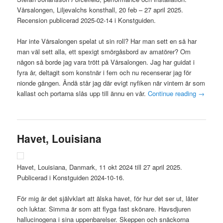
Vårsalongen, Liljevalchs konsthall, 20 feb – 27 april 2025.
Recension publicerad 2025-02-14 i Konstguiden.
Har inte Vårsalongen spelat ut sin roll? Har man sett en så har
man väl sett alla, ett spexigt smörgåsbord av amatörer? Om
någon så borde jag vara trött på Vårsalongen. Jag har guidat i
fyra år, deltagit som konstnär i fem och nu recenserar jag för
nionde gången. Ändå står jag där evigt nyfiken när vintern är som
kallast och portarna slås upp till ännu en vår.
Continue reading
→
Havet, Louisiana
Havet, Louisiana, Danmark, 11 okt 2024 till 27 april 2025.
Publicerad i Konstguiden 2024-10-16.
För mig är det självklart att älska havet, för hur det ser ut, låter
och luktar. Simma är som att flyga fast skönare. Havsdjuren
hallucinogena i sina uppenbarelser. Skeppen och snäckorna