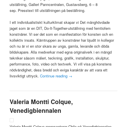
utställning, Galleri Panncentralen, Gustavsberg, 6 – 8
sep. Presstext till utställningen på beställning.
I ett individualistiskt kulturklimat skapar vi Det månghövdade
jaget som är en DIT, Do-It-Together-utställning med femtiofem
konstnärer. Vi ser det som en manifestation för konsten och en
kollektiv insats. Kärntruppen av konstnärer har bjudit in kollegor
och nu är vi en stor skara av unga, gamla, levande och döda
bildskapare. Alla medverkar med egna originalverk i en mängd
tekniker såsom måleri, teckning, grafik, installation, skulptur,
performance, foto, video och textverk. Vi vill visa på konstens
nödvändighet, dess bredd och eviga karaktär av att vara ett
livsviktigt uttryck.
Continue reading
→
Valeria Montti Colque,
Venedigbiennalen
Valeria Montti Colque representerar Chile på Venedigbiennalen