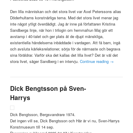
Den lilla människan och det stora livet var Axel Peterssons alias
Döderhultarns konstnärliga tema. Med det stora livet menar jag
inte något ytligt överdådigt. Jag är inne på författaren Kristina
Sandbergs linje, när hon i trilogin om hemmafrun Maj gör ett
avstamp i 40-talet och ger plats åt de djupt mänskliga,
existentiella händelserna inbäddade i vardagen. Att få barn, ingå
och avsluta kärleksrelationer, sörja för de närmaste och begrava
sina föräldrar. Varför ska det kallas det lilla livet? Det är väl det
stora livet, säger Sandberg i en intervju.
Continue reading
→
Dick Bengtsson på Sven-
Harrys
Dick Bengtsson, Bergsvandrare 1974.
Det ingen vill se, Dick Bengtsson och Här är vi nu, Sven-Harrys
Konstmuseum till 14 sep.