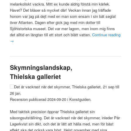
melankoliskt vackra. Mitt ex kunde aldrig förstå min kärlek.
Havet? Det blåser så mycket där! Veckan innan jag träffade
honom var jag på dejt med en man som ensam i sin båt seglat
över Atlanten. Dagen efter gick jag med min dotter till
Sjöhistoriska museet. Det var mer lagom, men inom mig finns
det alltid en längtan till ett stort och blått vatten.
Continue reading
→
Skymningslandskap,
Thielska galleriet
Det är vackrast när det skymmer, Thielska galleriet, 21 sep till
26 jan.
Recension publicerad 2024-09-20 i Konstguiden.
Med taktisk precision öppnar Thielska galleriet sin
säsongsutställning. Det är vackrast när det skymmer, inleder Pär
Lagerkvist sin dikt, och det är lätt att hålla med, men för bäst
effekt ska det också vara höst. Helst november med sina