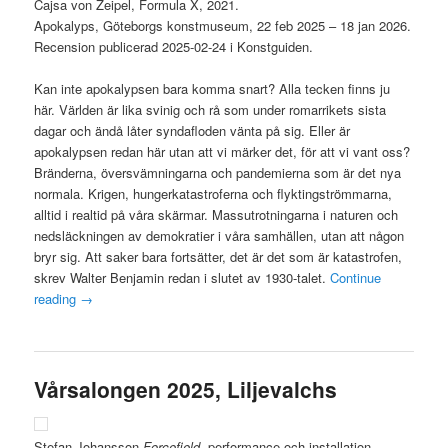
Cajsa von Zeipel, Formula X, 2021.
Apokalyps, Göteborgs konstmuseum, 22 feb 2025 – 18 jan 2026.
Recension publicerad 2025-02-24 i Konstguiden.
Kan inte apokalypsen bara komma snart? Alla tecken finns ju
här. Världen är lika svinig och rå som under romarrikets sista
dagar och ändå låter syndafloden vänta på sig. Eller är
apokalypsen redan här utan att vi märker det, för att vi vant oss?
Bränderna, översvämningarna och pandemierna som är det nya
normala. Krigen, hungerkatastroferna och flyktingströmmarna,
alltid i realtid på våra skärmar. Massutrotningarna i naturen och
nedsläckningen av demokratier i våra samhällen, utan att någon
bryr sig. Att saker bara fortsätter, det är det som är katastrofen,
skrev Walter Benjamin redan i slutet av 1930-talet.
Continue
reading
→
Vårsalongen 2025, Liljevalchs
Stefan Johansson
Forcefield
, performance och installation.