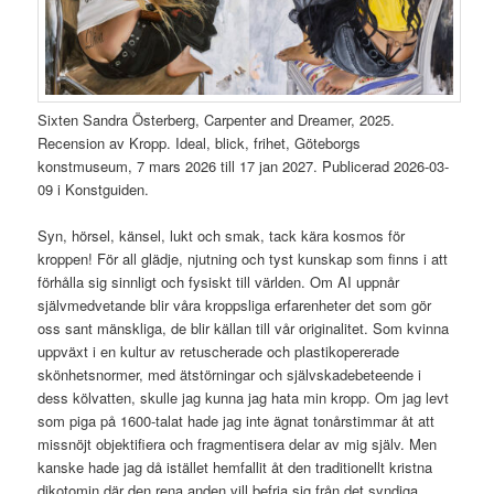
Sixten Sandra Österberg, Carpenter and Dreamer, 2025.
Recension av Kropp. Ideal, blick, frihet, Göteborgs
konstmuseum, 7 mars 2026 till 17 jan 2027. Publicerad 2026-03-
09 i Konstguiden.
Syn, hörsel, känsel, lukt och smak, tack kära kosmos för
kroppen! För all glädje, njutning och tyst kunskap som finns i att
förhålla sig sinnligt och fysiskt till världen. Om AI uppnår
självmedvetande blir våra kroppsliga erfarenheter det som gör
oss sant mänskliga, de blir källan till vår originalitet. Som kvinna
uppväxt i en kultur av retuscherade och plastikopererade
skönhetsnormer, med ätstörningar och självskadebeteende i
dess kölvatten, skulle jag kunna jag hata min kropp. Om jag levt
som piga på 1600-talat hade jag inte ägnat tonårstimmar åt att
missnöjt objektifiera och fragmentisera delar av mig själv. Men
kanske hade jag då istället hemfallit åt den traditionellt kristna
dikotomin där den rena anden vill befria sig från det syndiga