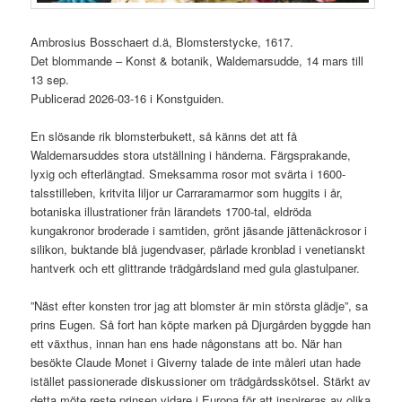
Ambrosius Bosschaert d.ä, Blomsterstycke, 1617.
Det blommande – Konst & botanik, Waldemarsudde, 14 mars till
13 sep.
Publicerad 2026-03-16 i Konstguiden.
En slösande rik blomsterbukett, så känns det att få
Waldemarsuddes stora utställning i händerna. Färgsprakande,
lyxig och efterlängtad. Smeksamma rosor mot svärta i 1600-
talsstilleben, kritvita liljor ur Carraramarmor som huggits i år,
botaniska illustrationer från lärandets 1700-tal, eldröda
kungakronor broderade i samtiden, grönt jäsande jättenäckrosor i
silikon, buktande blå jugendvaser, pärlade kronblad i venetianskt
hantverk och ett glittrande trädgårdsland med gula glastulpaner.
”Näst efter konsten tror jag att blomster är min största glädje”, sa
prins Eugen. Så fort han köpte marken på Djurgården byggde han
ett växthus, innan han ens hade någonstans att bo. När han
besökte Claude Monet i Giverny talade de inte måleri utan hade
istället passionerade diskussioner om trädgårdsskötsel. Stärkt av
detta möte reste prinsen vidare i Europa för att inspireras av olika