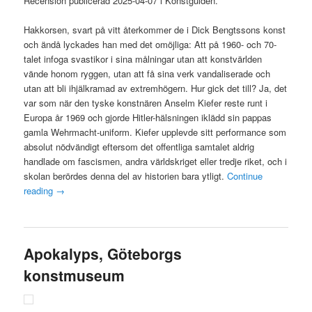
Recension publicerad 2025-04-07 i Konstguiden.
Hakkorsen, svart på vitt återkommer de i Dick Bengtssons konst
och ändå lyckades han med det omöjliga: Att på 1960- och 70-
talet infoga svastikor i sina målningar utan att konstvärlden
vände honom ryggen, utan att få sina verk vandaliserade och
utan att bli ihjälkramad av extremhögern. Hur gick det till? Ja, det
var som när den tyske konstnären Anselm Kiefer reste runt i
Europa år 1969 och gjorde Hitler-hälsningen iklädd sin pappas
gamla Wehrmacht-uniform. Kiefer upplevde sitt performance som
absolut nödvändigt eftersom det offentliga samtalet aldrig
handlade om fascismen, andra världskriget eller tredje riket, och i
skolan berördes denna del av historien bara ytligt.
Continue
reading
→
Apokalyps, Göteborgs
konstmuseum