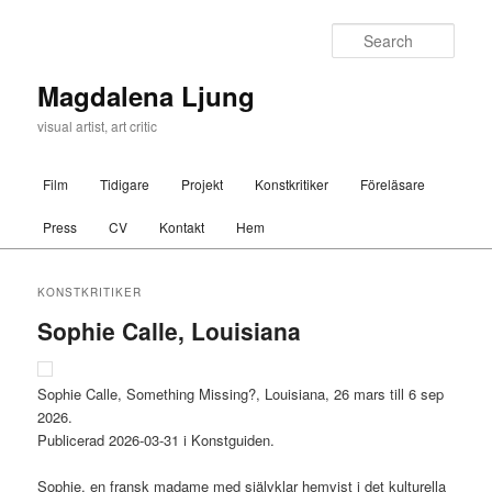
Sear
Magdalena Ljung
visual artist, art critic
Main menu
Film
Tidigare
Projekt
Konstkritiker
Föreläsare
Skip to primary content
Skip to secondary content
Press
CV
Kontakt
Hem
KONSTKRITIKER
Sophie Calle, Louisiana
Sophie Calle, Something Missing?, Louisiana, 26 mars till 6 sep
2026.
Publicerad 2026-03-31 i Konstguiden.
Sophie, en fransk madame med självklar hemvist i det kulturella