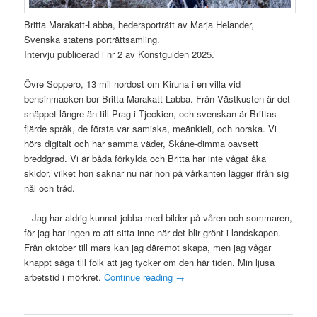
Britta Marakatt-Labba, hedersporträtt av Marja Helander,
Svenska statens porträttsamling.
Intervju publicerad i nr 2 av Konstguiden 2025.
Övre Soppero, 13 mil nordost om Kiruna i en villa vid
bensinmacken bor Britta Marakatt-Labba. Från Västkusten är det
snäppet längre än till Prag i Tjeckien, och svenskan är Brittas
fjärde språk, de första var samiska, meänkieli, och norska. Vi
hörs digitalt och har samma väder, Skåne-dimma oavsett
breddgrad. Vi är båda förkylda och Britta har inte vågat åka
skidor, vilket hon saknar nu när hon på vårkanten lägger ifrån sig
nål och tråd.
– Jag har aldrig kunnat jobba med bilder på våren och sommaren,
för jag har ingen ro att sitta inne när det blir grönt i landskapen.
Från oktober till mars kan jag däremot skapa, men jag vågar
knappt säga till folk att jag tycker om den här tiden. Min ljusa
arbetstid i mörkret.
Continue reading
→