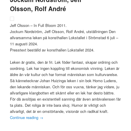
Olsson, Rolf André
Jeff Olsson – In Full Bloom 2011.
Jockum Nordström, Jeff Olsson, Rolf André, utställningen Den
allvarsamma leken på konsthallen Lokstallet i Strömstad 6 juli –
11 augusti 2024.
Presstext beställd av konsthallen Lokstallet 2024.
Leken är gratis, den är fri. Lek föder fantasi, skapar ordning och
oordning. Lek har ingen koppling till ekonomisk vinning. Leken är
äldre än vår kultur och har format människan som kulturvarelse.
Så kännetecknar Johan Huizinga leken i sin bok Homo Ludens,
den lekande människan. Och för oss vuxna, tänker jag vidare, ju
allvarligare klangbotten ett skämt eller en lek har desto bättre.
För då avslöjas en existentiell sanning där även ambivalensen får
ta plats. Det roliga är inte bara skoj. Humor är viktigt och
allvarligt, det är en omstörtande, visionär och radikal kraft.
Continue reading
→