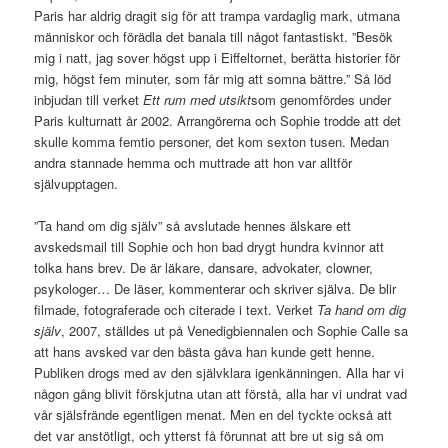
Paris har aldrig dragit sig för att trampa vardaglig mark, utmana
människor och förädla det banala till något fantastiskt. ”Besök
mig i natt, jag sover högst upp i Eiffeltornet, berätta historier för
mig, högst fem minuter, som får mig att somna bättre.” Så löd
inbjudan till verket
Ett rum med utsikt
som genomfördes under
Paris kulturnatt år 2002. Arrangörerna och Sophie trodde att det
skulle komma femtio personer, det kom sexton tusen. Medan
andra stannade hemma och muttrade att hon var alltför
självupptagen.
”Ta hand om dig själv” så avslutade hennes älskare ett
avskedsmail till Sophie och hon bad drygt hundra kvinnor att
tolka hans brev. De är läkare, dansare, advokater, clowner,
psykologer… De läser, kommenterar och skriver själva. De blir
filmade, fotograferade och citerade i text. Verket
Ta hand om dig
själv
, 2007, ställdes ut på Venedigbiennalen och Sophie Calle sa
att hans avsked var den bästa gåva han kunde gett henne.
Publiken drogs med av den självklara igenkänningen. Alla har vi
någon gång blivit förskjutna utan att förstå, alla har vi undrat vad
vår själsfrände egentligen menat. Men en del tyckte också att
det var anstötligt, och ytterst få förunnat att bre ut sig så om