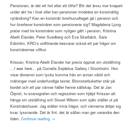
Pensionen, är det ett hot eller ett löfte? Blir det ännu mer knapert
under akt tre i livet eller kan pensionen innebära en konstnärlig
nytändning? Kan en konstnär överhuvudtaget gå i pension och
hur överlever konstnärer som pensionerar sig? Magdalena Ljung
pratar med tre konstnärer som nyligen gått i pension, Kristina
Abelli Elander, Peter Svedberg och Eva Skarbäck. Sara
Edström, KRO:s ordförande besvarar också ett par frågor om
konstnärernas villkor.
Krissan, Kristina Abelli Elander har precis öppnat sin utställning
…I was here…
på Cornelia Sojdelius Gallery i Stockholm. Hon
visar dioramor som tycks komma från en annan värld och
målningar med underfundiga texter. Blomsterbuketter står på
bordet och ett par vänner håller henne sällskap. Det är Jan
Öqvist, tv-scenografen och regissören som hjälpt Krissan att
hänga sin utställning och Sissel Wibom som själv ställer ut på
Konstnärshuset. Jag ställer mina frågor, och vännerna dröjer sig
kvar, lyssnande. Det är fint, det är sällan man ger varandra den
tiden.
Continue reading
→