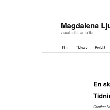
Magdalena Lj
visual artist, art critic
Main menu
Film
Tidigare
Projekt
Skip to primary content
Skip to secondary content
Post navigation
En sk
Tidni
Cristina K