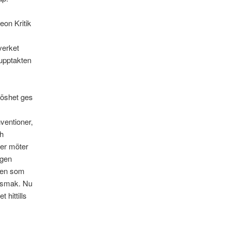
eon Kritik
verket
 upptakten
nlöshet ges
ventioner,
ch
mer möter
ngen
den som
ersmak. Nu
 hittills