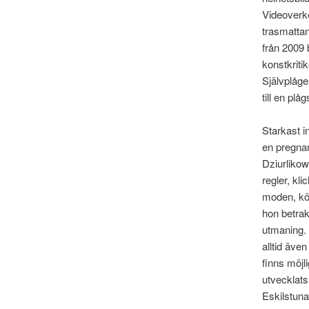
Videoverke
trasmattan
från 2009 
konstkriti
Självplåge
till en pl
Starkast i
en pregna
Dziurlikow
regler, kl
moden, kön
hon betra
utmaning.
alltid äve
finns möjli
utvecklats
Eskilstun