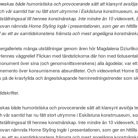
owskas både humoristiska och provocerande sätt att klarsynt avslöja
 och vår samtid har nu fått stort utrymme i Eskilstuna konstmuseum, s
utställningssal till hennes konstnärskap. Inte mindre än 10 videoverk,
ovan nämnda Home Styling ingår i presentationen, som ger en hittill
ld av ett av samtidskonstens främsta och mest angelägna konstnärsk
ergalleriets många utställningar genom åren hör Magdalena Dziurlikow
Hennes väggrelief Flickan med tändstickorna där hon med tiotusental
monument över sina (och genomsnittsvenskens) alla ägodelar, var ett 
t memento över konsumismens absurditeter. Och videoverket Home St
s på de kravfyllda och ångestskapande heminredningstrender som sk
idskrifter.
skas både humoristiska och provocerande sätt att klarsynt avslöja t
ch vår samtid har nu fått stort utrymme i Eskilstuna konstmuseum, so
utställningssal till hennes konstnärskap. Inte mindre än 10 videoverk,
ovan nämnda Home Styling ingår i presentationen, som ger en hittill
ld av ett av samtidskonstens främsta och mest angelägna konstnärsk