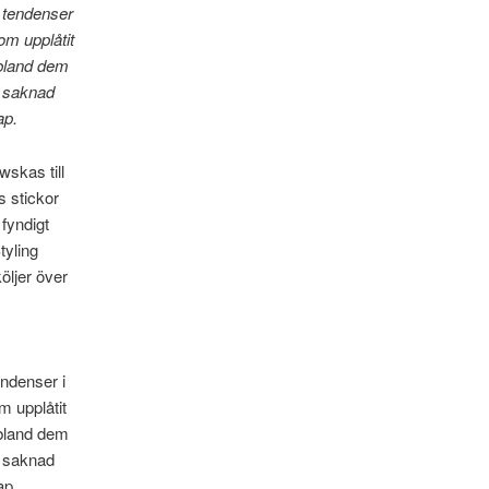
 tendenser
om upplåtit
 bland dem
s saknad
ap.
skas till
s stickor
fyndigt
yling
öljer över
endenser i
m upplåtit
 bland dem
s saknad
ap.