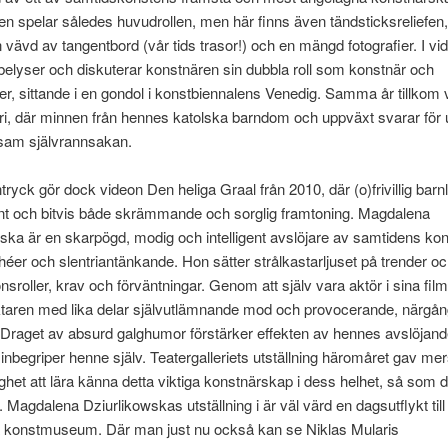
n spelar således huvudrollen, men här finns även tändsticksreliefen,
 vävd av tangentbord (vår tids trasor!) och en mängd fotografier. I vid
belyser och diskuterar konstnären sin dubbla roll som konstnär och
ker, sittande i en gondol i konstbiennalens Venedig. Samma år tillkom 
ri, där minnen från hennes katolska barndom och uppväxt svarar för
ågsam självrannsakan.
ntryck gör dock videon Den heliga Graal från 2010, där (o)frivillig bar
nt och bitvis både skrämmande och sorglig framtoning. Magdalena
ska är en skarpögd, modig och intelligent avslöjare av samtidens kon
ichéer och slentriantänkande. Hon sätter strålkastarljuset på trender o
sroller, krav och förväntningar. Genom att själv vara aktör i sina fil
ktaren med lika delar självutlämnande mod och provocerande, närgå
 Draget av absurd galghumor förstärker effekten av hennes avslöjan
n inbegriper henne själv. Teatergalleriets utställning häromåret gav m
ghet att lära känna detta viktiga konstnärskap i dess helhet, så som det
. Magdalena Dziurlikowskas utställning i är väl värd en dagsutflykt till
a konstmuseum. Där man just nu också kan se Niklas Mularis