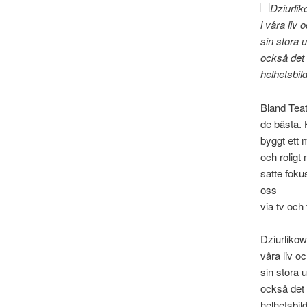
Dziurlik
i våra liv
sin stora 
också det 
helhetsbi
Bland Teat
de bästa. 
byggt ett 
och rolig
satte foku
oss
via tv och t
Dziurlikow
våra liv o
sin stora 
också det 
helhetsbi