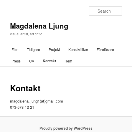
Sear
Magdalena Ljung
visual artist, art critic
Main menu
Film
Tidigare
Projekt
Konstkritiker
Föreläsare
Skip to primary content
Skip to secondary content
Kontakt
Press
CV
Hem
Kontakt
magdalena.ljung1(at)gmail.com
073-578 12 21
Proudly powered by WordPress