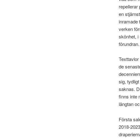
repellerar
en stjärns
inramade t
verken för
skönhet, i
förundran.
Texttavlor
de senaste
decenniern
sig, tydlig
saknas. De
finns inte
längtan oc
Första sal
2018-2023 
draperiern