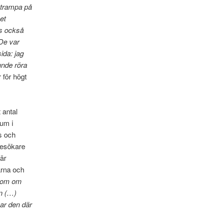
t trampa på
et
ns också
 De var
ida: jag
unde röra
 för högt
 antal
um i
s och
besökare
är
arna och
 som om
en (…)
ar den där