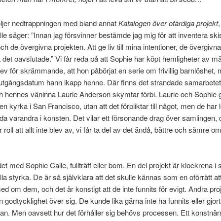
öljer nedtrappningen med bland annat
Katalogen över ofärdiga projekt
le säger: ”Innan jag försvinner bestämde jag mig för att inventera ski
ch de övergivna projekten. Att ge liv till mina intentioner, de övergivna
a det oavslutade.” Vi får reda på att Sophie har köpt hemligheter av m
ev för skrämmande, att hon påbörjat en serie om frivillig barnlöshet,
utgångsdatum hann ikapp henne. Där finns det strandade samarbete
h hennes väninna Laurie Anderson skymtar förbi. Laurie och Sophie gi
en kyrka i San Francisco, utan att det förpliktar till något, men de har l
da varandra i konsten. Det vilar ett försonande drag över samlingen, 
r roll att allt inte blev av, vi får ta del av det ändå, bättre och sämre o
et med Sophie Calle, fullträff eller bom. En del projekt är klockrena i 
la styrka. De är så självklara att det skulle kännas som en oförrätt att
med om dem, och det är konstigt att de inte funnits för evigt. Andra pro
 godtycklighet över sig. De kunde lika gärna inte ha funnits eller gjor
n. Men oavsett hur det förhåller sig behövs processen. Ett konstnär