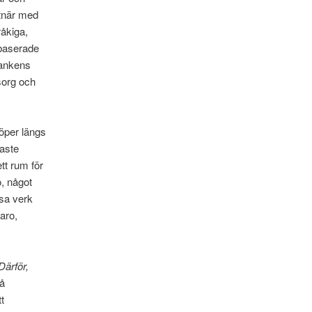
stnär med
råkiga,
ébaserade
tankens
sorg och
löper längs
naste
tt rum för
o, något
sa verk
aro,
Därför,
på
t