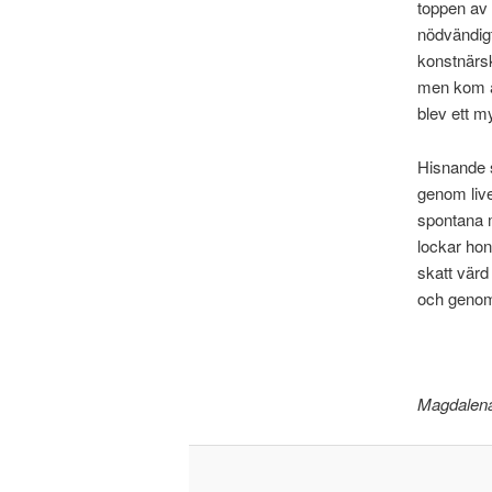
toppen av e
nödvändig
konstnärsk
men kom a
blev ett m
Hisnande 
genom live
spontana m
lockar hon
skatt värd
och genom 
Magdalena