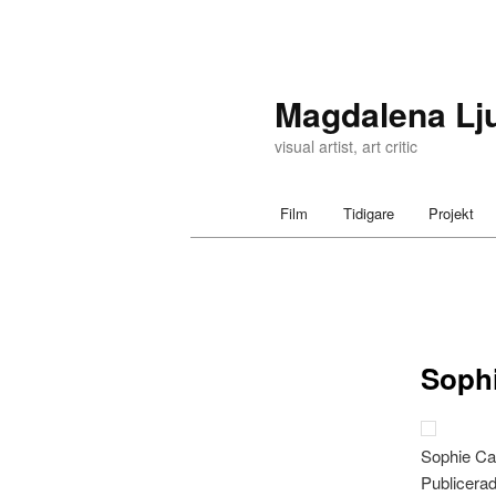
Magdalena Lj
visual artist, art critic
Main menu
Film
Tidigare
Projekt
Skip to primary content
Skip to secondary content
Post navigation
Sophi
Sophie Cal
Publicerad