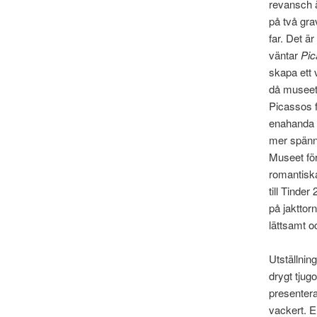
revansch ä
på två gra
far. Det är
väntar
Pic
skapa ett 
då museet
Picassos f
enahanda f
mer spänn
Museet fö
romantiska
till Tinde
på jakttorn
lättsamt o
Utställnin
drygt tjug
presentera
vackert. 