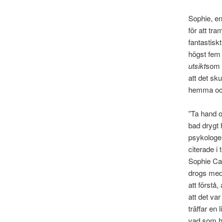
Sophie, en
för att tr
fantastiskt
högst fem 
utsikt
som 
att det s
hemma och 
”Ta hand o
bad drygt 
psykologer
citerade i 
Sophie Cal
drogs med 
att förstå
att det var
träffar en
vad som h