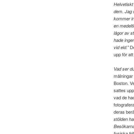
Helvetiskt
dem. Jag s
kommer int
en medelti
lågor av st
hade ingen
vid eld.”
De
upp för att
Vad ser d
målningar 
Boston. V
sattes up
vad de had
fotografer
deras berä
stölden ha
Besökarnas
fysiska fri