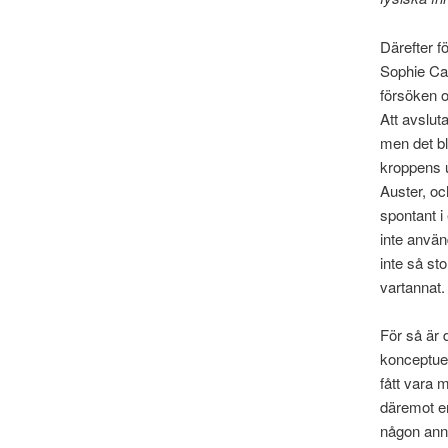
Därefter f
Sophie Cal
försöken o
Att avslut
men det bl
kroppens 
Auster, oc
spontant i 
inte använ
inte så sto
vartannat.
För så är d
konceptuel
fått vara 
däremot en
någon anna