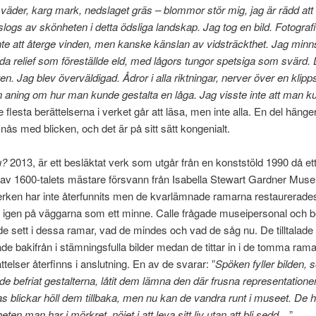
 väder, karg mark, nedslaget gräs – blommor stör mig, jag är rädd at
logs av skönheten i detta ödsliga landskap. Jag tog en bild. Fotografi
e att återge vinden, men kanske känslan av vidsträckthet. Jag min
da relief som föreställde eld, med lågors tungor spetsiga som svärd.
en. Jag blev överväldigad. Ådror i alla riktningar, nerver över en klipps
 aning om hur man kunde gestalta en låga. Jag visste inte att man k
 flesta berättelserna i verket går att läsa, men inte alla. En del hänger
 nås med blicken, och det är på sitt sätt kongenialt.
u?
2013, är ett besläktat verk som utgår från en konststöld 1990 då ett
av 1600-talets mästare försvann från Isabella Stewart Gardner Muse
erken har inte återfunnits men de kvarlämnade ramarna restaurerade
p igen på väggarna som ett minne. Calle frågade museipersonal och 
e sett i dessa ramar, vad de mindes och vad de såg nu. De tilltalade 
ade bakifrån i stämningsfulla bilder medan de tittar in i de tomma ram
ttelser återfinns i anslutning. En av de svarar: ”
Spöken fyller bilden,
de befriat gestalterna, låtit dem lämna den där frusna representation
 blickar höll dem tillbaka, men nu kan de vandra runt i museet. De h
heten man har i mörkret, nöjet i att leva sitt liv utan att bli sedd…
”