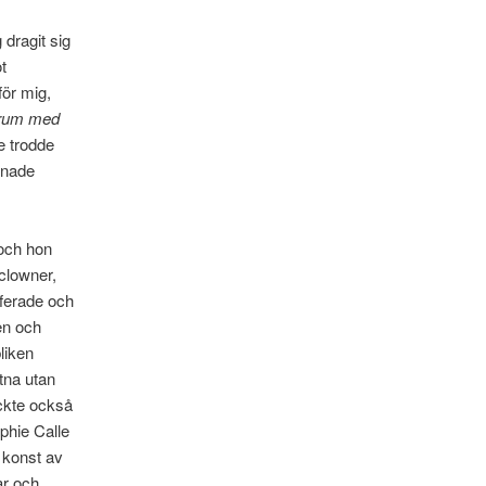
 dragit sig
t
för mig,
 rum med
e trodde
nnade
 och hon
 clowner,
aferade och
en och
liken
tna utan
yckte också
phie Calle
 konst av
ar och