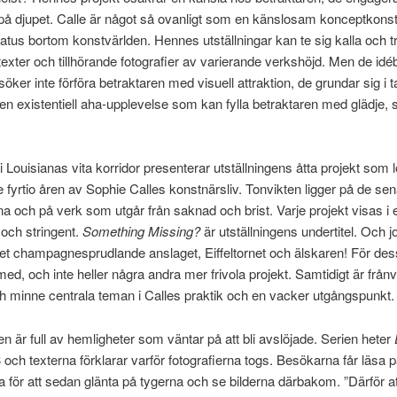
 på djupet. Calle är något så ovanligt som en känslosam konceptkon
tatus bortom konstvärlden. Hennes utställningar kan te sig kalla och t
exter och tillhörande fotografier av varierande verkshöjd. Men de id
söker inte förföra betraktaren med visuell attraktion, de grundar sig i 
 en existentiell aha-upplevelse som kan fylla betraktaren med glädje, 
 i Louisianas vita korridor presenterar utställningens åtta projekt som 
 fyrtio åren av Sophie Calles konstnärsliv. Tonvikten ligger på de se
a och på verk som utgår från saknad och brist. Varje projekt visas i e
t och stringent.
Something Missing?
är utställningens undertitel. Och j
t champagnesprudlande anslaget, Eiffeltornet och älskaren! För des
 med, och inte heller några andra mer frivola projekt. Samtidigt är frånv
h minne centrala teman i Calles praktik och en vacker utgångspunkt.
en är full av hemligheter som väntar på att bli avslöjade. Serien heter
och texterna förklarar varför fotografierna togs. Besökarna får läsa 
a för att sedan glänta på tygerna och se bilderna därbakom. ”Därför at