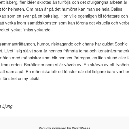
tt isberg, fler idéer skrotas än fullföljs och det ofullgångna arbetet är
t för helheten. Om man är på det humöret kan man se hela Calles
ap som ett svar på ett bakslag. Hon ville egentligen bli författare och 
tt verka inom samtidskonsten som kan förena det visuella och verba
ycket lyckat ”misslyckande.
sammanträffanden, humor, risktagande och chans har guidat Sophie 
t. Livet i sig självt som är hennes främsta tema och konstnärsmateria
öten med människor som blir hennes förtrogna, en liten stund eller fö
 fram orden. Berättelser som vi är vävda av. En skärva av ett livsöde 
 att samla på. En människa blir ett fönster där det tidigare bara varit 
fönstret en ny utsikt.
 Ljung
Proudly powered by WordPress