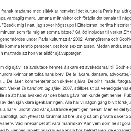
 fransk madame med självklar hemvist i det kulturella Paris har aldrig
ampa vardaglig mark, utmana människor och förädla det banala till någo
. ”Besök mig i natt, jag sover högst upp i Eiffeltornet, berätta historier 
minuter, som får mig att somna bättre.” Så löd inbjudan till verket
Ett
genomfördes under Paris kulturnatt år 2002. Arrangörerna och Sophi
kulle komma femtio personer, det kom sexton tusen. Medan andra sta
muttrade att hon var alltför självupptagen.
m dig själv” så avslutade hennes älskare ett avskedsmail till Sophie
hundra kvinnor att tolka hans brev. De är läkare, dansare, advokater,
… De läser, kommenterar och skriver själva. De blir filmade, fotogr
text. Verket
Ta hand om dig själv
, 2007, ställdes ut på Venedigbiennal
le sa att hans avsked var den bästa gåva han kunde gett henne. Pub
av den självklara igenkänningen. Alla har vi någon gång blivit förskju
, alla har vi undrat vad vår själsfrände egentligen menat. Men en del t
 anstötligt, och ytterst få förunnat att bre ut sig så om privata saker.
So
 livsnerv. Vad innebär det att vara människa? Kan vem som helst göra
elst? Hennes projekt osäkrar en känsla hos betraktaren, de engager