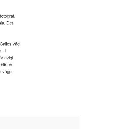
fotograf,
la. Det
Calles väg
l. I
r evigt,
blir en
en vägg,