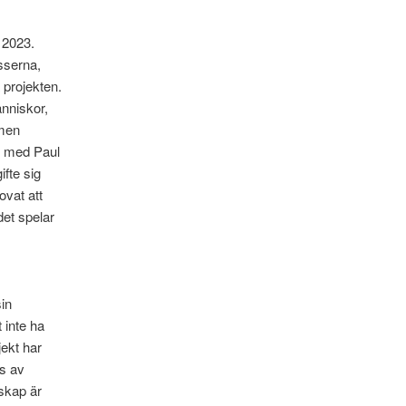
, 2023.
sserna,
 projekten.
änniskor,
 men
t med Paul
fte sig
ovat att
det spelar
m
sin
 inte ha
jekt har
ts av
skap är