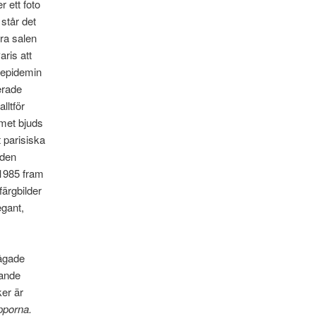
 ett foto
står det
ndra salen
aris att
-epidemin
erade
lltför
mmet bjuds
 parisiska
 den
 1985 fram
färgbilder
egant,
rågade
gande
ker är
ipporna.