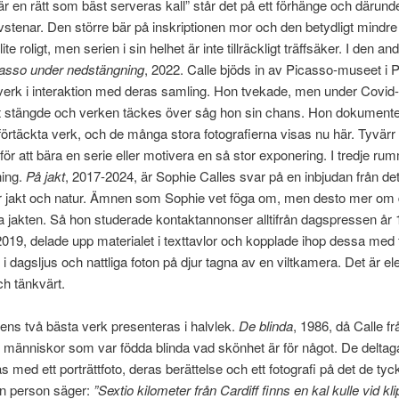
r en rätt som bäst serveras kall” står det på ett förhänge och därunder
vstenar. Den större bär på inskriptionen mor och den betydligt mindre 
 lite roligt, men serien i sin helhet är inte tillräckligt träffsäker. I den a
asso under nedstängning
, 2022. Calle bjöds in av Picasso-museet i P
verk i interaktion med deras samling. Hon tvekade, men under Covid
 stängde och verken täckes över såg hon sin chans. Hon dokument
örtäckta verk, och de många stora fotografierna visas nu här. Tyvärr a
ör att bära en serie eller motivera en så stor exponering. I tredje ru
ing.
På jakt
, 2017-2024, är Sophie Calles svar på en inbjudan från det
r jakt och natur. Ämnen som Sophie vet föga om, men desto mer om
 jakten. Så hon studerade kontaktannonser alltifrån dagspressen år
r 2019, delade upp materialet i texttavlor och kopplade ihop dessa med 
 i dagsljus och nattliga foton på djur tagna av en viltkamera. Det är el
ch tänkvärt.
gens två bästa verk presenteras i halvlek.
De blinda
, 1986, då Calle f
o människor som var födda blinda vad skönhet är för något. De delta
s med ett porträttfoto, deras berättelse och ett fotografi på det de tyc
En person säger:
”Sextio kilometer från Cardiff finns en kal kulle vid kl