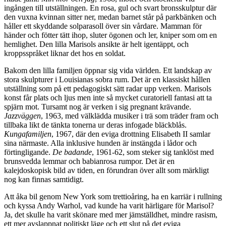
ingången till utställningen. En rosa, gul och svart bronsskulptur där
den vuxna kvinnan sitter ner, medan barnet står på parkbänken och
håller ett skyddande solparasoll över sin vårdare. Mamman för
händer och fötter tätt ihop, sluter ögonen och ler, kniper som om en
hemlighet. Den lilla Marisols ansikte är helt igentäppt, och
kroppsspråket liknar det hos en soldat.
Bakom den lilla familjen öppnar sig vida världen. Ett landskap av
stora skulpturer i Louisianas sobra rum. Det är en klassiskt hållen
utställning som på ett pedagogiskt sätt radar upp verken. Marisols
konst får plats och ljus men inte så mycket curatoriell fantasi att ta
spjärn mot. Tursamt nog är verken i sig pregnant krävande.
Jazzväggen
, 1963, med välklädda musiker i trä som träder fram och
tillbaka likt de tänkta tonerna ur deras infogade bläckblås.
Kungafamiljen
, 1967, där den eviga drottning Elisabeth II samlar
sina närmaste. Alla inklusive hunden är instängda i lådor och
förtingligande.
De badande
, 1961-62, som steker sig tanklöst med
brunsvedda lemmar och babianrosa rumpor. Det är en
kalejdoskopisk bild av tiden, en förundran över allt som märkligt
nog kan finnas samtidigt.
Att åka bil genom New York som trettioåring, ha en karriär i rullning
och kyssa Andy Warhol, vad kunde ha varit härligare för Marisol?
Ja, det skulle ha varit skönare med mer jämställdhet, mindre rasism,
ett mer avslappnat politiskt läge och ett slut på det eviga