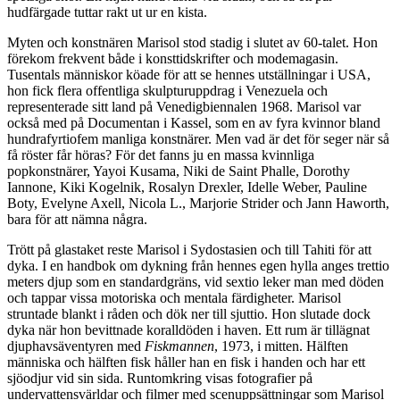
hudfärgade tuttar rakt ut ur en kista.
Myten och konstnären Marisol stod stadig i slutet av 60-talet. Hon
förekom frekvent både i konsttidskrifter och modemagasin.
Tusentals människor köade för att se hennes utställningar i USA,
hon fick flera offentliga skulpturuppdrag i Venezuela och
representerade sitt land på Venedigbiennalen 1968. Marisol var
också med på Documentan i Kassel, som en av fyra kvinnor bland
hundrafyrtiofem manliga konstnärer. Men vad är det för seger när så
få röster får höras? För det fanns ju en massa kvinnliga
popkonstnärer, Yayoi Kusama, Niki de Saint Phalle, Dorothy
Iannone, Kiki Kogelnik, Rosalyn Drexler, Idelle Weber, Pauline
Boty, Evelyne Axell, Nicola L., Marjorie Strider och Jann Haworth,
bara för att nämna några.
Trött på glastaket reste Marisol i Sydostasien och till Tahiti för att
dyka. I en handbok om dykning från hennes egen hylla anges trettio
meters djup som en standardgräns, vid sextio leker man med döden
och tappar vissa motoriska och mentala färdigheter. Marisol
struntade blankt i råden och dök ner till sjuttio. Hon slutade dock
dyka när hon bevittnade koralldöden i haven. Ett rum är tillägnat
djuphavsäventyren med
Fiskmannen
, 1973, i mitten. Hälften
människa och hälften fisk håller han en fisk i handen och har ett
sjöodjur vid sin sida. Runtomkring visas fotografier på
undervattensvärldar och filmer med scenuppsättningar som Marisol