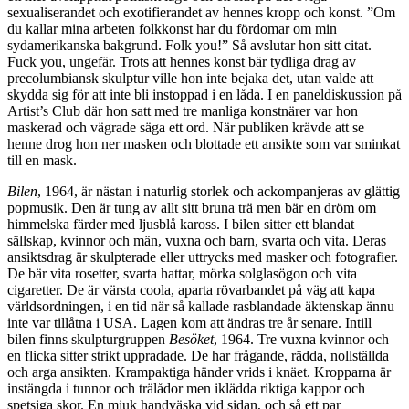
sexualiserandet och exotifierandet av hennes kropp och konst. ”Om
du kallar mina arbeten folkkonst har du fördomar om min
sydamerikanska bakgrund. Folk you!” Så avslutar hon sitt citat.
Fuck you, ungefär. Trots att hennes konst bär tydliga drag av
precolumbiansk skulptur ville hon inte bejaka det, utan valde att
skydda sig för att inte bli instoppad i en låda. I en paneldiskussion på
Artist’s Club där hon satt med tre manliga konstnärer var hon
maskerad och vägrade säga ett ord. När publiken krävde att se
henne drog hon ner masken och blottade ett ansikte som var sminkat
till en mask.
Bilen
, 1964, är nästan i naturlig storlek och ackompanjeras av glättig
popmusik. Den är tung av allt sitt bruna trä men bär en dröm om
himmelska färder med ljusblå kaross. I bilen sitter ett blandat
sällskap, kvinnor och män, vuxna och barn, svarta och vita. Deras
ansiktsdrag är skulpterade eller uttrycks med masker och fotografier.
De bär vita rosetter, svarta hattar, mörka solglasögon och vita
cigaretter. De är värsta coola, aparta rövarbandet på väg att kapa
världsordningen, i en tid när så kallade rasblandade äktenskap ännu
inte var tillåtna i USA. Lagen kom att ändras tre år senare. Intill
bilen finns skulpturgruppen
Besöket
, 1964. Tre vuxna kvinnor och
en flicka sitter strikt uppradade. De har frågande, rädda, nollställda
och arga ansikten. Krampaktiga händer vrids i knäet. Kropparna är
instängda i tunnor och trälådor men iklädda riktiga kappor och
spetsiga skor. En mjuk handväska vid sidan, och så ett par