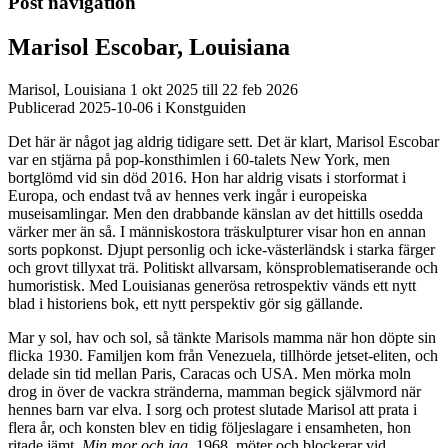
Post navigation
Marisol Escobar, Louisiana
Marisol, Louisiana 1 okt 2025 till 22 feb 2026
Publicerad 2025-10-06 i Konstguiden
Det här är något jag aldrig tidigare sett. Det är klart, Marisol Escobar
var en stjärna på pop-konsthimlen i 60-talets New York, men
bortglömd vid sin död 2016. Hon har aldrig visats i storformat i
Europa, och endast två av hennes verk ingår i europeiska
museisamlingar. Men den drabbande känslan av det hittills osedda
värker mer än så. I människostora träskulpturer visar hon en annan
sorts popkonst. Djupt personlig och icke-västerländsk i starka färger
och grovt tillyxat trä. Politiskt allvarsam, könsproblematiserande och
humoristisk. Med Louisianas generösa retrospektiv vänds ett nytt
blad i historiens bok, ett nytt perspektiv gör sig gällande.
Mar y sol, hav och sol, så tänkte Marisols mamma när hon döpte sin
flicka 1930. Familjen kom från Venezuela, tillhörde jetset-eliten, och
delade sin tid mellan Paris, Caracas och USA. Men mörka moln
drog in över de vackra stränderna, mamman begick självmord när
hennes barn var elva. I sorg och protest slutade Marisol att prata i
flera år, och konsten blev en tidig följeslagare i ensamheten, hon
ritade jämt.
Min mor och jag
, 1968, möter och blockerar vid