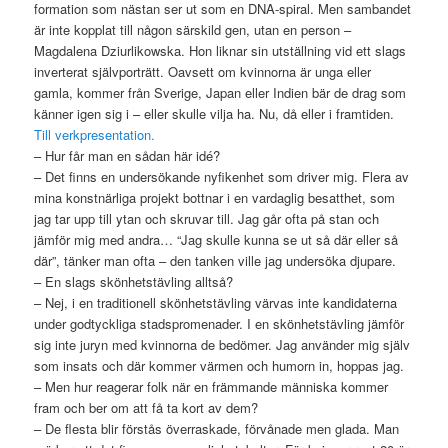
formation som nästan ser ut som en DNA-spiral. Men sambandet
är inte kopplat till någon särskild gen, utan en person –
Magdalena Dziurlikowska. Hon liknar sin utställning vid ett slags
inverterat självporträtt. Oavsett om kvinnorna är unga eller
gamla, kommer från Sverige, Japan eller Indien bär de drag som
känner igen sig i – eller skulle vilja ha. Nu, då eller i framtiden.
Till verkpresentation.
– Hur får man en sådan här idé?
– Det finns en undersökande nyfikenhet som driver mig. Flera av
mina konstnärliga projekt bottnar i en vardaglig besatthet, som
jag tar upp till ytan och skruvar till. Jag går ofta på stan och
jämför mig med andra… “Jag skulle kunna se ut så där eller så
där”, tänker man ofta – den tanken ville jag undersöka djupare.
– En slags skönhetstävling alltså?
– Nej, i en traditionell skönhetstävling värvas inte kandidaterna
under godtyckliga stadspromenader. I en skönhetstävling jämför
sig inte juryn med kvinnorna de bedömer. Jag använder mig själv
som insats och där kommer värmen och humorn in, hoppas jag.
– Men hur reagerar folk när en främmande människa kommer
fram och ber om att få ta kort av dem?
– De flesta blir förstås överraskade, förvånade men glada. Man