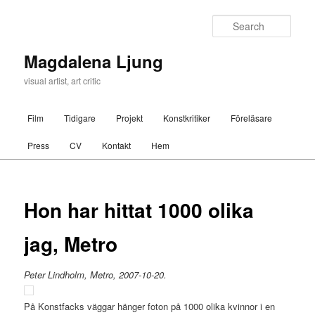
Sear
Magdalena Ljung
visual artist, art critic
Main menu
Film
Tidigare
Projekt
Konstkritiker
Föreläsare
Skip to primary content
Skip to secondary content
Press
CV
Kontakt
Hem
Post navigation
Hon har hittat 1000 olika
jag, Metro
Peter Lindholm, Metro, 2007-10-20.
På Konstfacks väggar hänger foton på 1000 olika kvinnor i en