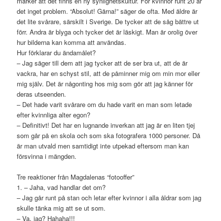
märker att det finns en ny synlighetskultur. För kvinnor runt 20 är
det inget problem. “Absolut! Gärna!” säger de ofta. Med äldre är
det lite svårare, särskilt i Sverige. De tycker att de såg bättre ut
förr. Andra är blyga och tycker det är läskigt. Man är orolig över
hur bilderna kan komma att användas.
Hur förklarar du ändamålet?
– Jag säger till dem att jag tycker att de ser bra ut, att de är
vackra, har en schyst stil, att de påminner mig om min mor eller
mig själv. Det är någonting hos mig som gör att jag känner för
deras utseenden.
– Det hade varit svårare om du hade varit en man som letade
efter kvinnliga alter egon?
– Definitivt! Det har en lugnande inverkan att jag är en liten tjej
som går på en skola och som ska fotografera 1000 personer. Då
är man utvald men samtidigt inte utpekad eftersom man kan
försvinna i mängden.
Tre reaktioner från Magdalenas “fotooffer”
1. – Jaha, vad handlar det om?
– Jag går runt på stan och letar efter kvinnor i alla åldrar som jag
skulle tänka mig att se ut som.
– Va, jag? Hahaha!!!